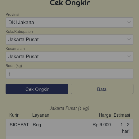
Cek Ongkir
Provinsi
DKI Jakarta
Kota/Kabupaten
Jakarta Pusat
Error
Kecamatan
Jakarta Pusat
Berat (kg)
Mohon Maaf! Sepertinya ada masalah. 
Tolong refresh browser kamu
`
Kembali
`
Cek Ongkir
`
Batal
Jakarta Pusat (1 kg)
Kurir
Layanan
Harga
Estimasi
SICEPAT
Reg
Rp 9.000
1 - 2
hari