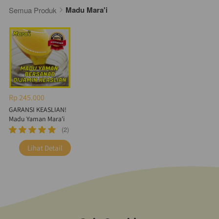
Madu Mara'i
Semua Produk
Rp 245.000
GARANSI KEASLIAN!
Madu Yaman Mara'i
(2)
`
Lihat Detail