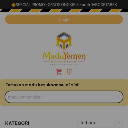
SPECIAL PROMO : GRATIS ONGKIR Seluruh JABODETABEK
`
Login
Temukan madu kesukaanmu di sini!
madu yaman sidr...
Terbaru
KATEGORI