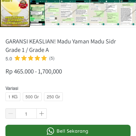
GARANSI KEASLIAN! Madu Yaman Madu Sidr
Grade 1 / Grade A
5.0
(5)
Rp 465.000 - 1,700,000
Variasi
1 KG
500 Gr
250 Gr
`
Beli Sekarang