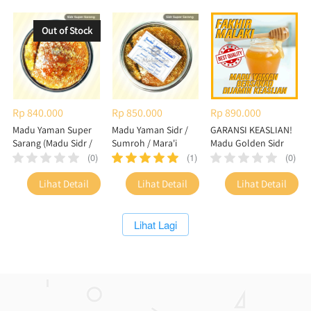
Out of Stock
Rp 840.000
Rp 850.000
Rp 890.000
Madu Yaman Super
Madu Yaman Sidr /
GARANSI KEASLIAN!
Sarang (Madu Sidr /
Sumroh / Mara'i
Madu Golden Sidr
Sumroh / Mara'i)
Super Sarang
Super Premium
(0)
(1)
(0)
Fakhir Malaki
`
`
`
Lihat Detail
Lihat Detail
Lihat Detail
`
Lihat Lagi