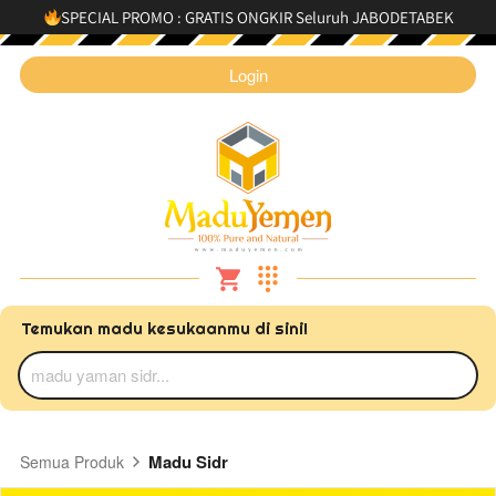
SPECIAL PROMO : GRATIS ONGKIR Seluruh JABODETABEK
`
Login
Temukan madu kesukaanmu di sini!
madu yaman sidr...
Madu Sidr
Semua Produk