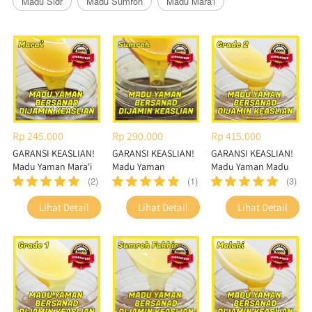
Madu Sidr
Madu Sumroh
Madu Mara'i
Rp 245.000
Rp 290.000
Rp 415.000
GARANSI KEASLIAN!
GARANSI KEASLIAN!
GARANSI KEASLIAN!
Madu Yaman Mara'i
Madu Yaman
Madu Yaman Madu
Sumroh / Sumrah
Sidr Grade 2 / Grade
(2)
(1)
(3)
Ternak
B
`
`
`
Lihat Detail
Lihat Detail
Lihat Detail