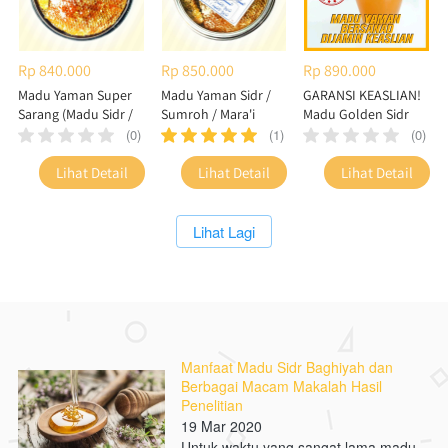
Rp 840.000
Rp 850.000
Rp 890.000
Madu Yaman Super
Madu Yaman Sidr /
GARANSI KEASLIAN!
Sarang (Madu Sidr /
Sumroh / Mara'i
Madu Golden Sidr
Sumroh / Mara'i)
Super Sarang
Super Premium
(0)
(1)
(0)
Fakhir Malaki
`
`
`
Lihat Detail
Lihat Detail
Lihat Detail
`
Lihat Lagi
Manfaat Madu Sidr Baghiyah dan
Berbagai Macam Makalah Hasil
Penelitian
19 Mar 2020
Untuk waktu yang sangat lama madu