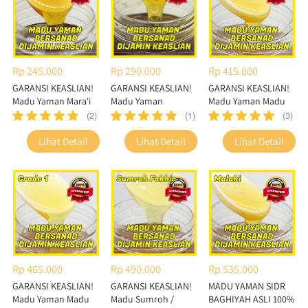
Rp 245.000
Rp 290.000
Rp 415.000
GARANSI KEASLIAN!
GARANSI KEASLIAN!
GARANSI KEASLIAN!
Madu Yaman Mara'i
Madu Yaman
Madu Yaman Madu
Sumroh / Sumrah
Sidr Grade 2 / Grade
(2)
(1)
(3)
Ternak
B
`
`
`
Lihat Detail
Lihat Detail
Lihat Detail
Rp 465.000
Rp 490.000
Rp 535.000
GARANSI KEASLIAN!
GARANSI KEASLIAN!
MADU YAMAN SIDR
Madu Yaman Madu
Madu Sumroh /
BAGHIYAH ASLI 100%