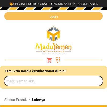
SPECIAL PROMO : GRATIS ONGKIR Seluruh JABODETABEK
`
Login
Temukan madu kesukaanmu di sini!
madu yaman sidr...
Lainnya
Semua Produk