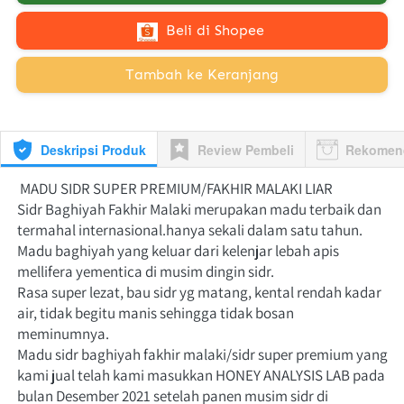
`
Beli di Shopee
`
Tambah ke Keranjang
Deskripsi Produk
Review Pembeli
Rekomen
 MADU SIDR SUPER PREMIUM/FAKHIR MALAKI LIAR

Sidr Baghiyah Fakhir Malaki merupakan madu terbaik dan 
termahal internasional.hanya sekali dalam satu tahun. 
Madu baghiyah yang keluar dari kelenjar lebah apis 
mellifera yementica di musim dingin sidr.

Rasa super lezat, bau sidr yg matang, kental rendah kadar 
air, tidak begitu manis sehingga tidak bosan 
meminumnya.

Madu sidr baghiyah fakhir malaki/sidr super premium yang 
kami jual telah kami masukkan HONEY ANALYSIS LAB pada 
bulan Desember 2021 setelah panen musim sidr di 